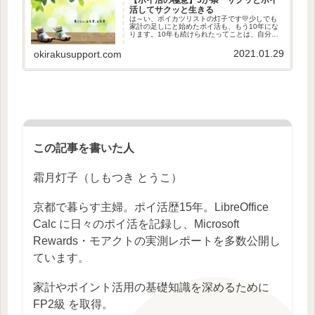
活してサクッと生きる
は～い、ポイカツリストの灯子です💛少しでも
家計の足しにと始めたポイ活も、もう10年にな
ります。10年も続けられたってことは、自分に
合っているっていうことかな。そこで今回は、
長くポイ活を続けるうえでの【極意】について
2021.01.29
okirakusupport.com
お話してみようと思います。...
この記事を書いた人
霜月灯子（しもつき とうこ）
京都で暮らす主婦。ポイ活歴15年。LibreOffice
Calc に日々のポイ活を記録し、Microsoft
Rewards・モアクトの実測レポートを多数公開し
ています。
家計やポイント活用の基礎知識を深めるために
FP2級 を取得。