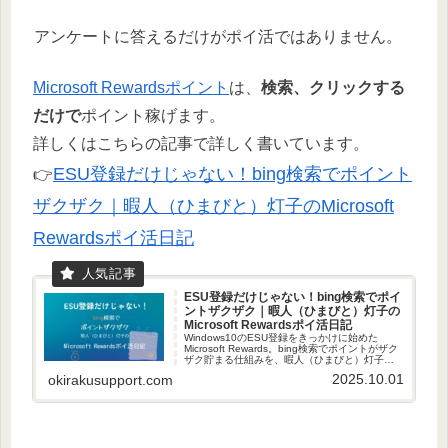
アンケートに答えるだけがポイ活ではありません。
Microsoft Rewardsポイント
は、
検索、クリックする
だけで
ポイント稼げます。
詳しくはこちらの記事で詳しく書いています。
ESU登録だけじゃない！bing検索でポイント
👉
ザクザク｜暇人（ひまびと）灯子のMicrosoft
Rewardsポイ活日記
ESU登録だけじゃない！bing検索でポイ
ントザクザク｜暇人（ひまびと）灯子の
Microsoft Rewardsポイ活日記
Windows10のESU登録をきっかけに始めた
Microsoft Rewards。bing検索でポイントがザク
ザク貯まる仕組みを、暇人（ひまびと）灯子が
実体験と記録で解説します。楽天・Amazonへの
2025.10.01
okirakusupport.com
交換術も紹介！