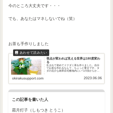
今のところ大丈夫です・・・
でも、あなたはマネしないでね（笑）
お茶も手作りしました
視点が変われば見える世界は180度変わ
る
生まれて初めてドクダミ茶を作りました。自分
でお茶を作れるなんて、ちょっと驚きです。タ
ダの厄介な雑草自宅敷地内にいつの頃からか勝
手に生えていたドクダミ。フェンスのコンクリ
ートとタイルの間からニョキニョキと生え出
2023.06.06
okirakusupport.com
し、引っこ抜こうとしても、なかな...
この記事を書いた人
霜月灯子（しもつき とうこ）