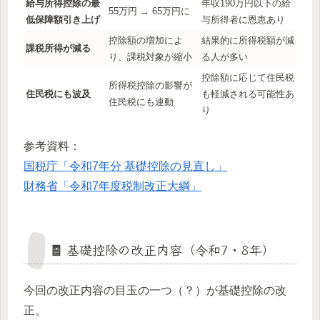
給与所得控除の最
年収190万円以下の給
55万円 → 65万円に
低保障額引き上げ
与所得者に恩恵あり
控除額の増加によ
結果的に所得税額が減
課税所得が減る
り、課税対象が縮小
る人が多い
控除額に応じて住民税
所得税控除の影響が
住民税にも波及
も軽減される可能性あ
住民税にも連動
り
参考資料：
国税庁「令和7年分 基礎控除の見直し」
財務省「令和7年度税制改正大綱」
🧾 基礎控除の改正内容（令和7・8年）
今回の改正内容の目玉の一つ（？）が基礎控除の改
正。