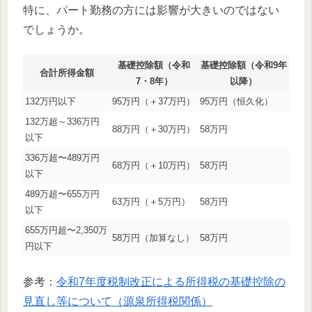
特に、パート勤務の方には影響が大きいのではない
でしょうか。
基礎控除額（令和
基礎控除額（令和9年
合計所得金額
7・8年）
以降）
132万円以下
95万円（＋37万円）
95万円（恒久化）
132万超～336万円
88万円（＋30万円）
58万円
以下
336万超〜489万円
68万円（＋10万円）
58万円
以下
489万超〜655万円
63万円（＋5万円）
58万円
以下
655万円超〜2,350万
58万円（加算なし）
58万円
円以下
参考：
令和7年度税制改正による所得税の基礎控除の
見直し等について（源泉所得税関係）