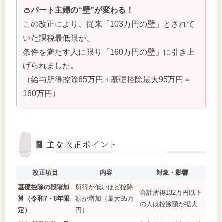
👛パート主婦の“壁”が変わる！
この改正により、従来「103万円の壁」とされて
いた課税最低限が、
条件を満たす人に限り「160万円の壁」に引き上
げられました。
（給与所得控除65万円＋基礎控除最大95万円＝
160万円）
🧾 主な改正ポイント
改正項目
内容
対象・影響
基礎控除の段階加
所得が低いほど控除
合計所得132万円以下
算（令和7・8年限
額が増加（最大95万
の人は控除額が拡大
定）
円）