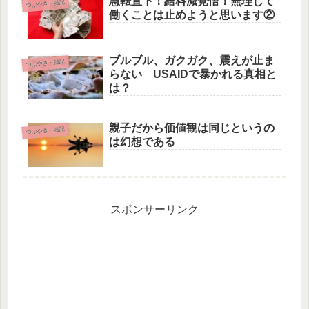
急転直下！給料減覚悟！無理して
つぶやき・雑記
働くことは止めようと思います②
ブルブル、ガクガク、震えが止ま
つぶやき・雑記
らない USAIDで暴かれる真相と
は？
親子だから価値観は同じというの
つぶやき・雑記
は幻想である
スポンサーリンク