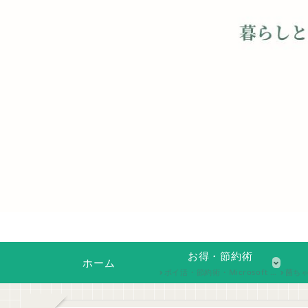
お得・節約術
ホーム
ポイ活・節約術・Microsoft Rewardsなど、日常生活で実践できる「お得な工夫」を紹介。無理なく続けられる節約アイデアや、ちょっとした手間で得する情報をまとめています。
菌ちゃん農法や家庭菜園、自然素材の