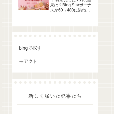
果は？Bing Starボーナ
スが60→480に跳ね上
がった理由を実測で考
察
bingで探す
モアクト
新しく届いた記事たち