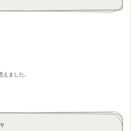
思えました。
々