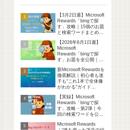
【3月2日週】Microsoft
Rewards「bingで探
す」攻略｜15個のお題
と検索ワードまとめ
「ポイ活日記15」
【2026年6月1日週】
Microsoft
Rewards「bingで探
す」お題を全公開｜新
ダッシュボード初週の
新Microsoft Rewardsを
実録レポ｜ポイ活日記
徹底解説｜初心者も迷
31
子も“これ1本で全体像
がわかる”ガイド
【2026年版】
【実録】Microsoft
Rewards「bingで探
す」攻略・第2弾｜今
回の検索ワードを公開
【ポイ活日記11】
Microsoft Rewards
｜“魂を売った”6月の結