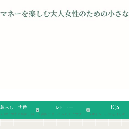
暮らし・実践
レビュー
投資
活用など、日々の暮らしの中で実践している工夫や取り組みを紹介。自分らしい生活スタイルを探るヒントを、実体験ベースでお届けします。
実際に使ってみたモノやサービス、本や食品などのレビューをまとめています。暮らしの中で感じたリアルな使用感や気づきを、率直な言葉で綴っています。
ポイント投資をはじめ、少額からの投資を試しながら、気づいたことや工夫を記録しています。無理なく、ゆ