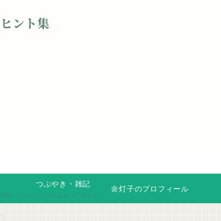
つぶやき・雑記
🌼灯子のプロフィール
るく続けています。
ちょっと立ち止まって考えたこと、誰かに話すほどじゃないけど残しておきたい気持ち。うまく言葉にならない思いや、ふとした気づき、日々の思いをそのまま綴る場所です。ここでは、肩の力を抜いて、今の自分に正直になれます。