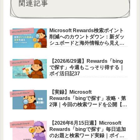
関連記事
Microsoft Rewards検索ポイント
icrosoft Rewards活用術
M
削減へのカウントダウン：新ダッ
シュボードと海外情報から見える
今後の展望
【2026/6/29週】Rewards「bing
icrosoft Rewards活用術
M
で探す」今週もこっそり得する｜
ポイ活日記37
【実録】Microsoft
icrosoft Rewards活用術
M
Rewards「bingで探す」攻略・第
2弾｜今回の検索ワードを公開【ポ
イ活日記11】
【2026年6月15日週】Microsoft
icrosoft Rewards活用術
M
Rewards「bingで探す」毎日追加
のお題と検索ワード実録｜ポイ活