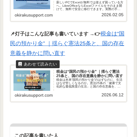
新しいPCでExcelが無料では使えず困っている方
へ。LibreOfficeならExcelファイルをそのまま開
けて、無料で安全に移行できます。実際の手順
や注意点を実録で分かりやすく紹介します。
2026.02.05
okirakusupport.com
税金は“国
📌灯子はこんな記事も書いています
→👉
民の預かり金” ｜揺らぐ憲法25条と、国の存在
意義を静かに問い直す
税金は“国民の預かり金” ｜揺らぐ憲法
25条と、国の存在意義を静かに問い直す
税金は本来“国民の預かり金”のはずなのに、生活
はなぜ苦しくなるのか。憲法25条の「健康で文
化的な最低限度の生活」と国の存在意義を、庶
民の視点から静かに見つめ直します。
2026.06.12
okirakusupport.com
この記事を書いた人