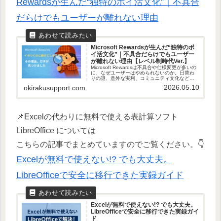
Rewardsが生んだ“独特のポイ活文化”｜不具合
だらけでもユーザーが離れない理由
Microsoft Rewardsが生んだ“独特のポ
イ活文化”｜不具合だらけでもユーザー
が離れない理由【レベル制時代Ver.】
Microsoft Rewardsは不具合や仕様変更が多いの
に、なぜユーザーはやめられないのか。日替わ
りの謎、意外な実利、コミュニティ文化など、
独特のポイ活文化を迷探偵・灯子が解説しま
2026.05.10
okirakusupport.com
す。
📌Excelの代わりに無料で使える表計算ソフト
LibreOffice については
こちらの記事でまとめていますのでご覧ください。👇
Excelが無料で使えない!? でも大丈夫。
LibreOfficeで安全に移行できた実録ガイド
Excelが無料で使えない!? でも大丈夫。
LibreOfficeで安全に移行できた実録ガイ
ド