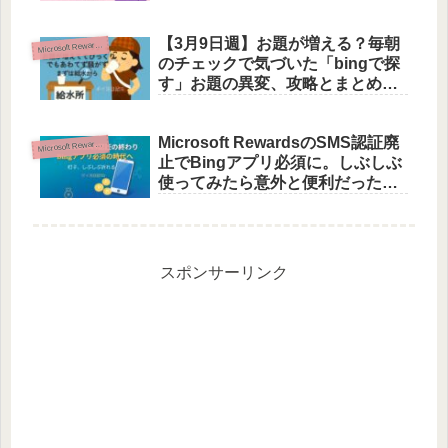
日記35
【3月9日週】お題が増える？毎朝
icrosoft Rewards活用術
M
のチェックで気づいた「bingで探
す」お題の異変、攻略とまとめ｜
ポイ活日記16
Microsoft RewardsのSMS認証廃
icrosoft Rewards活用術
M
止でBingアプリ必須に。しぶしぶ
使ってみたら意外と便利だった話
【ポイ活日記30】
スポンサーリンク