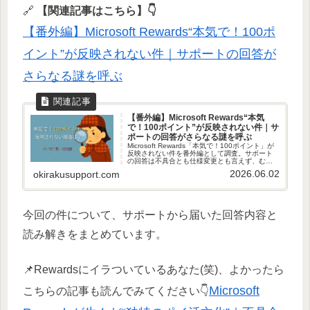
🔗
【関連記事はこちら】👇
【番外編】Microsoft Rewards“本気で！100ポ
イント”が反映されない件｜サポートの回答が
さらなる謎を呼ぶ
【番外編】Microsoft Rewards“本気
で！100ポイント”が反映されない件｜サ
ポートの回答がさらなる謎を呼ぶ
Microsoft Rewards「本気で！100ポイント」が
反映されない件を番外編として調査。サポート
の回答は不具合とも仕様変更とも言えず、むし
ろ謎を深める内容に。日本地域での状況と問い
2026.06.02
okirakusupport.com
合わせ結果をまとめました。
今回の件について、サポートから届いた回答内容と
読み解きをまとめています。
📌Rewardsにイラついているあなた(笑)、よかったら
Microsoft
こちらの記事も読んでみてください👇