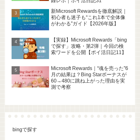
録レポ｜ポイ活日記31
新Microsoft Rewardsを徹底解説｜
初心者も迷子も“これ1本で全体像
がわかる”ガイド【2026年版】
【実録】Microsoft Rewards「bing
で探す」攻略・第2弾｜今回の検
索ワードを公開【ポイ活日記11】
Microsoft Rewards｜“魂を売った”6
月の結果は？Bing Starボーナスが
60→480に跳ね上がった理由を実
測で考察
bingで探す