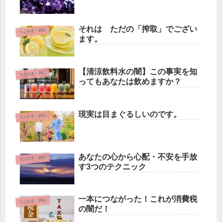
それは ただの「搾取」でござい
つぶやき・雑記
ます。
【清涼飲料水の闇】この事実を知
つぶやき・雑記
ってもあなたは飲めますか？
現実は目まぐるしいのです。
つぶやき・雑記
あなたの心から心配・不安を手放
つぶやき・雑記
す3つのテクニック
一本につながった！これが消費税
つぶやき・雑記
の闇だ！