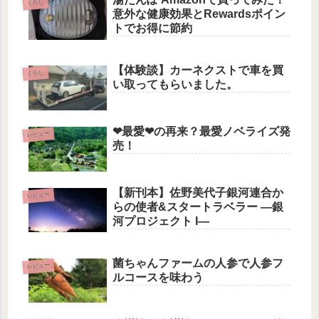
くらし
意外な健康効果とRewardsポイン
トでお得に節約
【体験談】カーネクストで車を買
くらし
い取ってもらいました。
❤最愛❤の再来？最愛ノベライズ発
レビュー
売！
【新刊本】佐野美代子銀河連合か
レビュー
らの使者&スタートラベラー ―銀
河プロジェクト I―
菌ちゃんファームの人参で人参フ
レビュー
ルコースを味わう