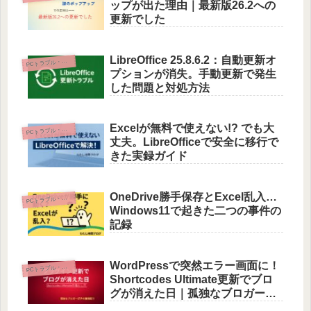
ップが出た理由｜最新版26.2への
更新でした
LibreOffice 25.8.6.2：自動更新オ
Cトラブル・初期設定
P
プションが消失。手動更新で発生
した問題と対処方法
Excelが無料で使えない!? でも大
Cトラブル・初期設定
P
丈夫。LibreOfficeで安全に移行で
きた実録ガイド
OneDrive勝手保存とExcel乱入…
Cトラブル・初期設定
P
Windows11で起きた二つの事件の
記録
WordPressで突然エラー画面に！
Cトラブル・初期設定
P
Shortcodes Ultimate更新でブロ
グが消えた日｜孤独なブロガー灯
子の奮闘記②