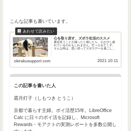
こんな記事も書いています。
心を取り戻す、ズボラ生活のススメ
最近笑うことが減ったと感じたら、心が少し疲
れているのかもしれません。忙＝心を亡くす。
そんな時は、思い切ってズボラデーを過ごして
心を整えるのがおすすめです。
2021.10.11
okirakusupport.com
この記事を書いた人
霜月灯子（しもつき とうこ）
京都で暮らす主婦。ポイ活歴15年。LibreOffice
Calc に日々のポイ活を記録し、Microsoft
Rewards・モアクトの実測レポートを多数公開し