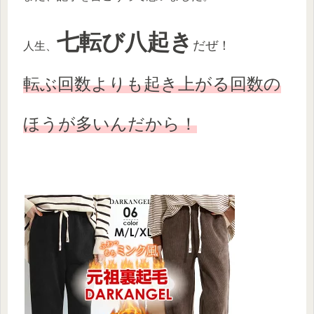
七転び八起き
だぜ！
人生、
転ぶ回数よりも起き上がる回数の
ほうが多いんだから！