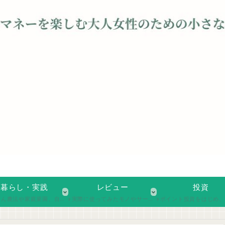
暮らし・実践
レビュー
投資
活用など、日々の暮らしの中で実践している工夫や取り組みを紹介。自分らしい生活スタイルを探るヒントを、実体験ベースでお届けします。
実際に使ってみたモノやサービス、本や食品などのレビューをまとめています。暮らしの中で感じたリアルな使用感や気づきを、率直な言葉で綴っています。
ポイント投資をはじめ、少額からの投資を試しながら、気づいたことや工夫を記録しています。無理なく、ゆ