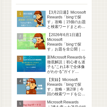
【3月2日週】Microsoft
Rewards「bingで探
す」攻略｜15個のお題
と検索ワードまとめ
「ポイ活日記15」
【2026年6月1日週】
Microsoft
Rewards「bingで探
す」お題を全公開｜新
ダッシュボード初週の
新Microsoft Rewardsを
実録レポ｜ポイ活日記
徹底解説｜初心者も迷
31
子も“これ1本で全体像
がわかる”ガイド
【2026年版】
【実録】Microsoft
Rewards「bingで探
す」攻略・第2弾｜今
回の検索ワードを公開
【ポイ活日記11】
Microsoft Rewards
｜“魂を売った”6月の結