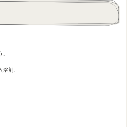
う。
入浴剤。