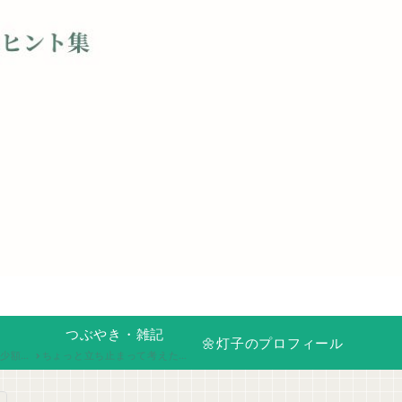
つぶやき・雑記
🌼灯子のプロフィール
るく続けています。
ちょっと立ち止まって考えたこと、誰かに話すほどじゃないけど残しておきたい気持ち。うまく言葉にならない思いや、ふとした気づき、日々の思いをそのまま綴る場所です。ここでは、肩の力を抜いて、今の自分に正直になれます。