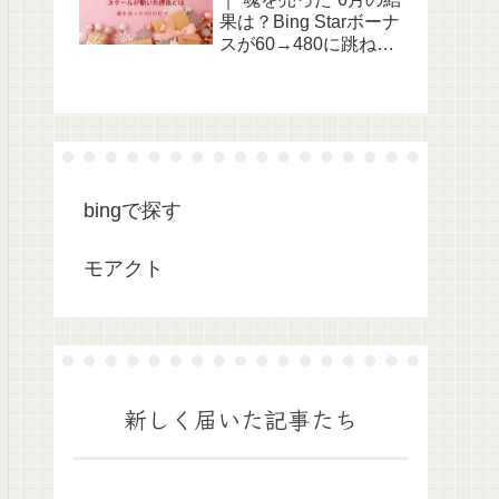
果は？Bing Starボーナ
スが60→480に跳ね上
がった理由を実測で考
察
bingで探す
モアクト
新しく届いた記事たち