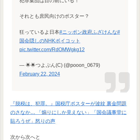
犯罪集団は目の前にいる！
それとも庶民向けのポスター？
狂っているよ日本
#ニッポン政府ふざけんな
#
国会隠しのNHKボイコット
pic.twitter.com/RdOMWgkg12
— 🌟🌟つよぷん(C) (@pooon_0679)
February 22, 2024
『脱税は、犯罪。』国税庁ポスターが波紋 裏金問題
のさなか… 「煽りにしか見えない」「国会議事堂に
貼ろうぜ」怒りの声
次から次へと